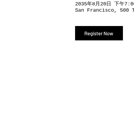
2035年8月20日 下午7:0
San Francisco, 500 
Register Now