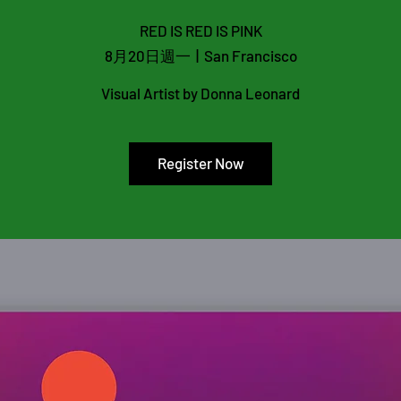
PoSIM Protocol
White Paper
Soul Bound NFT
RED IS RED IS PINK
8月20日週一
  |  
San Francisco
Visual Artist by Donna Leonard
Register Now