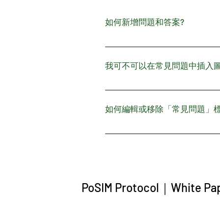
如何新增問題和答案?
如需新增常見問題，請遵從以下
項 新問題和答案會指派至類別
我可不可以在常見問題中插入圖片
可以。如需新增媒體檔案，請遵
編輯答案時，按一下影片、圖片或
如何編輯或移除「常見問題」
您可在應用程式內的設定分頁編
PoSIM Protocol
｜
White Pa