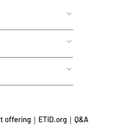
「新增」並選取「問題與答案」選
選取其他類別。
立或選取要新增媒體檔案的問題
用。
ct offering
｜
ETID.org
｜
Q&A