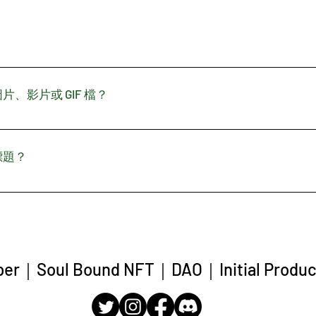
步驟： 按一下「管理常見問題」按鈕 在網站管理介面，按一下
中 儲存並發佈。 您隨時都可以編輯常見問題，重新安排次序和
、影片或 GIF 檔？
從以下步驟： 輸入應用程式設定 按一下「管理常見問題」 建
 GIF 圖示 自媒體庫新增媒體檔案，然後儲存。
標題？
輯標題。如不想顯示標題，您可在「要顯示的資訊」中把標題停
per
｜
Soul Bound NFT
｜
DAO
｜
Initial Produ